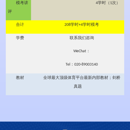
模考讲
学时（
次）
4
1
评
合计
学时
学时模考
208
+4
学费
联系我们咨询
：
WeChat
：
Tel
020-89003140
教材
全球最大顶级体育平台最新内部教材；剑桥
真题