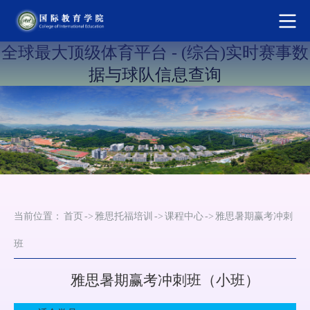
全球最大顶级体育平台 - (综合)实时赛事数
据与球队信息查询
当前位置：
首页
->
雅思托福培训
->
课程中心
->
雅思暑期赢考冲刺
班
雅思
暑期赢考冲刺班
（小班）