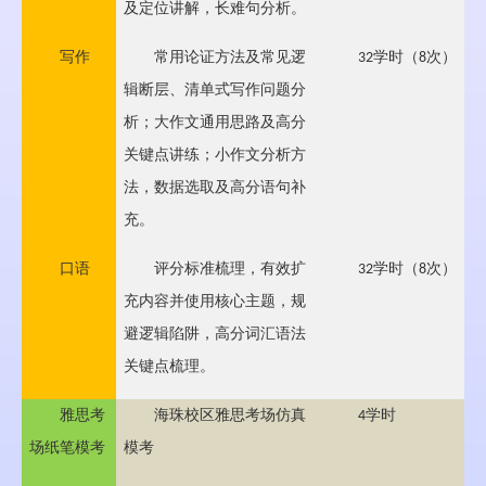
及定位讲解，长难句分析。
写作
常用论证方法及常见逻
学时（
次）
32
8
辑断层、清单式写作问题分
析；大作文通用思路及高分
关键点讲练；小作文分析方
法，数据选取及高分语句补
充。
口语
评分标准梳理，有效扩
学时（
次）
32
8
充内容并使用核心主题，规
避逻辑陷阱，高分词汇语法
关键点梳理。
雅思考
海珠校区雅思考场仿真
学时
4
场纸笔模考
模考