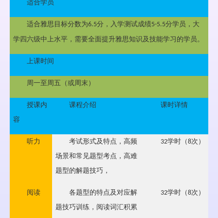
适合学员
适合雅思目标分数为
分，入学测试成绩
分学员，大
6.5
5-5.5
学四六级中上水平，需要全面提升雅思知识及技能学习的学员。
上课时间
周一至周五（或周末）
授课内
课程介绍
课时详情
容
听力
考试形式及特点，高频
学时（
次）
32
8
场景和常见题型考点，高难
题型的解题技巧，
阅读
各题型的特点及对应解
学时（
次）
32
8
题技巧训练，阅读词汇积累