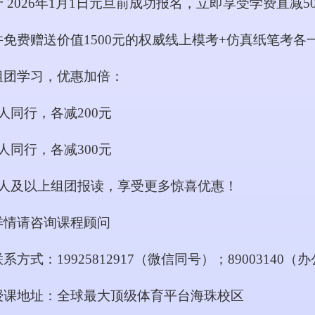
于
2026年1月1日元旦前成功报名，立即享受学费直减5
并免费赠送价值
1500元的权威线上模考+仿真纸笔考各
组团学习，优惠加倍：
2人同行，各减200元
3人同行，各减300元
4人及以上组团报读，享受更多惊喜优惠！
详情请咨询课程顾问
联系方式：
19925812917（微信同号）；89003140（
授课地址：全球最大顶级体育平台海珠校区