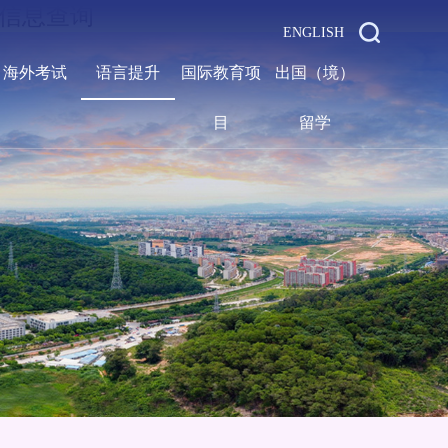
队信息查询
ENGLISH
海外考试
语言提升
国际教育项
出国（境）
目
留学