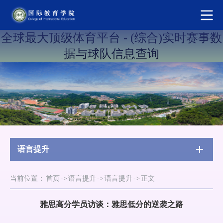
全球最大顶级体育平台 - (综合)实时赛事数
据与球队信息查询
语言提升
当前位置：
首页
->
语言提升
->
语言提升
->
正文
雅思高分学员访谈：雅思低分的逆袭之路