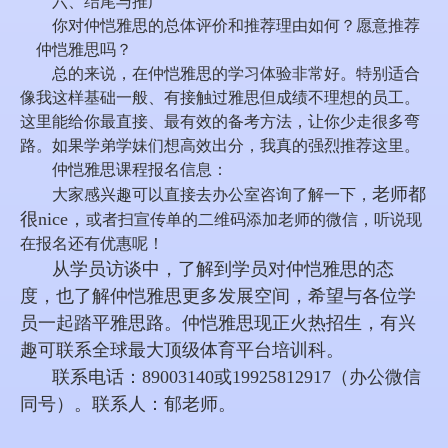
六、结尾与推广
你对仲恺雅思的总体评价和推荐理由如何？愿意推荐
仲恺雅思吗？
总的来说，在仲恺雅思的学习体验非常好。特别适合
像我这样基础一般、有接触过雅思但成绩不理想的员工。
这里能给你最直接、最有效的备考方法，让你少走很多弯
路。如果学弟学妹们想高效出分，我真的强烈推荐这里。
仲恺雅思课程报名信息：
老师都
大家感兴趣可以直接去办公室咨询了解一下，
很nice，
或者扫宣传单的二维码添加老师的微信，听说现
在报名还有优惠呢！
从学员访谈中，了解到学员对仲恺雅思的态
度，也了解仲恺雅思更多发展空间，希望与各位学
员一起踏平雅思路。仲恺雅思现正火热招生，有兴
趣可联系全球最大顶级体育平台培训科。
联系电话：89003140或19925812917（办公微信
同号）。联系人：郁老师。