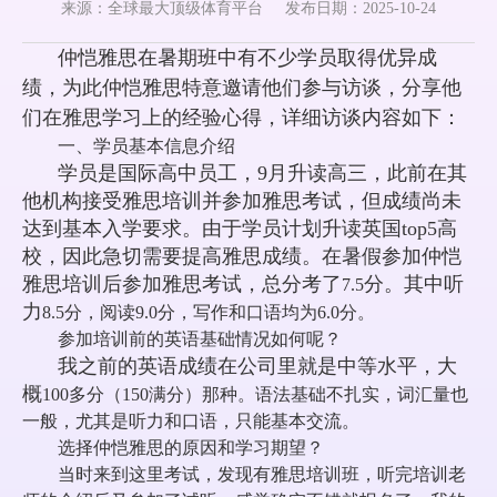
来源：全球最大顶级体育平台
发布日期：2025-10-24
仲恺雅思在暑期班中有不少学员取得优异成
绩，为此仲恺雅思特意邀请他们参与访谈，分享他
们在雅思学习上的经验心得，详细访谈内容如下：
一、
学员
基本信息介绍
学员是国际高中员工，9月升读高三，此前在其
他机构接受雅思培训并参加雅思考试，但成绩尚未
达到基本入学要求。由于学员计划升读英国top5高
校，因此急切需要提高雅思成绩。在暑假参加仲恺
雅思培训后参加雅思考试，总分考了
分。其中听
7.5
力
8.5分，阅读9.0分，写作和口语均为6.0分。
参加培训前的英语基础情况如何呢？
我之前的英语成绩在公司里就是中等水平，大
概
100多分（150满分）那种。语法基础不扎实，词汇量也
一般，尤其是听力和口语，只能基本交流。
选择仲恺雅思的原因和学习期望？
当时来到这里考试，发现有雅思培训班，听完培训老