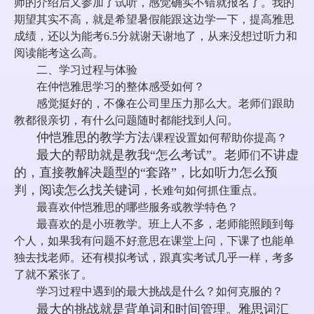
师的介绍后又参加了试听，感觉确实不错就报名了。我的
期望其实不高，就是希望暑假能跟这边学一下，提高雅思
成绩，还以为能考6.5分就谢天谢地了，从来没想过听力和
阅读能考这么高。
二、学习过程与体验
在仲恺雅思学习的整体感受如何？
感觉挺好的，不像在公司里压力那么大。老师们跟助
教都很亲切，有什么问题随时都能找到人问。
仲恺雅思的教学方法
/课程设置如何帮助你提高？
最大的帮助就是教我“怎么考试”。老师
不讲虚
们
的，直接教解决题型的“套路”，比如听力怎么预
判，阅读怎么找关键词
，长难句如何抓住重点。
最喜欢
仲恺雅思
的哪些服务或教学特色？
最喜欢的是小班教学。班上人不多，老师能照顾到每
个人，如果我有问题不好意思在课堂上问，下课了也能单
独去找老师。还有模拟考试，跟真实考试几乎一样，考多
了就不紧张了。
学习过程中遇到的最大挑战是什么？如何克服的？
最大的挑战就是背单词和时间管理。雅思词汇