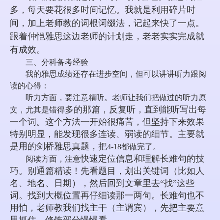
多，每天要花很多时间记忆。我就是利用碎片时
间，加上老师教的词根词缀法，记起来快了一点。
跟着仲恺雅思这边老师的计划走，老老实实完成就
有成效。
三、分科备考经验
我的雅思成绩还存在进步空间，但可以讲讲听力跟阅
读的心得：
听力方面，要注意精听。老师让我们把做过的听力原
多的那篇，反复听，直到能听写出每
文，尤其是错得
一个词。这个方法一开始很痛苦，但坚持下来效果
特别明显，能发现很多连读、弱读的细节。主要就
是用的剑桥雅思真题，把
4-18都做完了。
快速定位信息和理解长难句的技
阅读方面，注意
巧。别通篇精读！先看题目，划出关键词（比如人
名、地名、日期），然后回到文章里去“找”这些
词。找到大概位置再仔细读那一两句。长难句也不
用怕，老师教我们找主干（主谓宾），先把主要意