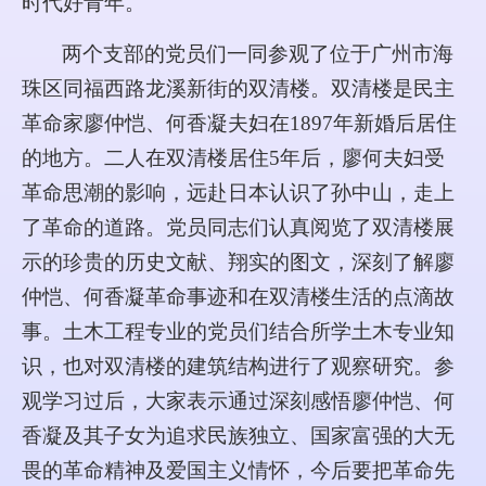
时代好青年。
两个支部的党员们一同参观了位于广州市海
珠区同福西路龙溪新街的双清楼。双清楼是民主
革命家廖仲恺、何香凝夫妇在
1897年新婚后居住
的地方。二人在双清楼居住5年后，廖何夫妇受
革命思潮的影响，远赴日本认识了孙中山，走上
了革命的道路。党员同志们认真阅览了双清楼展
示的珍贵的历史文献、翔实的图文，深刻了解廖
仲恺、何香凝革命事迹和在双清楼生活的点滴故
事。土木工程专业的党员们结合所学土木专业知
识，也对双清楼的建筑结构进行了观察研究。参
观学习过后，大家表示通过深刻感悟廖仲恺、何
香凝及其子女为追求民族独立、国家富强的大无
畏的革命精神及爱国主义情怀，今后要把革命先