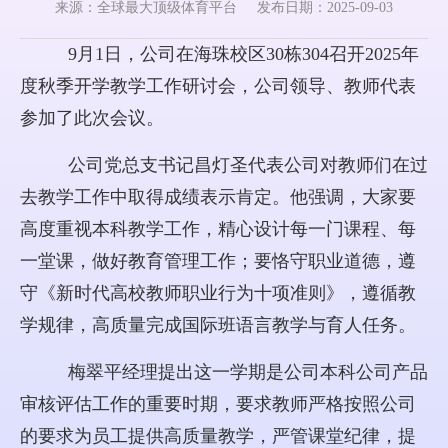
来源：全球最大顶级体育平台
发布日期：2025-09-03
9月1日，公司在海珠校区30栋304召开2025年
度秋季开学教学工作研讨会，公司领导、教师代表
参加了此次会议。
公司党总支书记昌灯圣代表公司对教师们在过
去教学工作中取得成绩表示肯定。他强调，大家要
高度重视本科教学工作，精心设计每一门课程、每
一堂课，做好教育管理工作；要恪守职业道德，遵
守《新时代高校教师职业行为十项准则》，遵循教
学规律，高质量完成国际班语言教学与育人任务。
梅翠平经理提出这一学期是公司本科公司产品
审核评估工作的重要时期，要求教师严格按照公司
的要求为员工提供高质量教学，严管课堂纪律，提